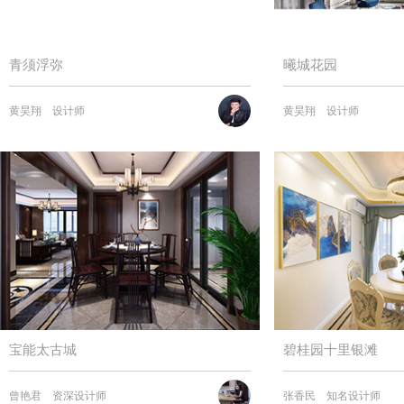
青须浮弥
曦城花园
黄昊翔
设计师
黄昊翔
设计师
宝能太古城
碧桂园十里银滩
曾艳君
资深设计师
张香民
知名设计师