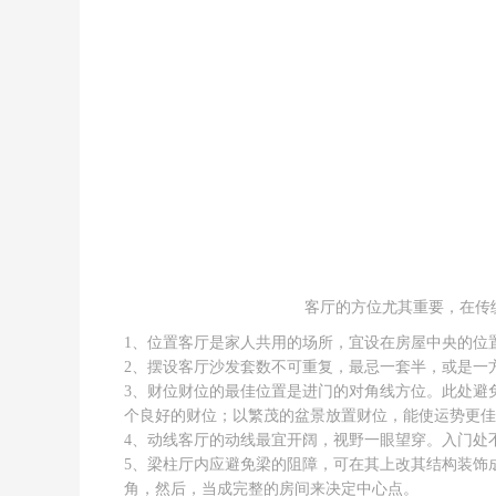
客厅的方位尤其重要，在传
1、位置客厅是家人共用的场所，宜设在房屋中央的位
2、摆设客厅沙发套数不可重复，最忌一套半，或是一
3、财位财位的最佳位置是进门的对角线方位。此处避
个良好的财位；以繁茂的盆景放置财位，能使运势更佳
4、动线客厅的动线最宜开阔，视野一眼望穿。入门处
5、梁柱厅内应避免梁的阻障，可在其上改其结构装饰
角，然后，当成完整的房间来决定中心点。