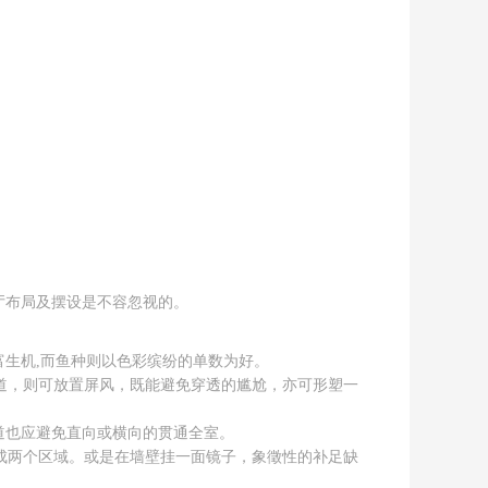
厅布局及摆设是不容忽视的。
富生机,而鱼种则以色彩缤纷的单数为好。
道，则可放置屏风，既能避免穿透的尴尬，亦可形塑一
道也应避免直向或横向的贯通全室。
成两个区域。或是在墙壁挂一面镜子，象徵性的补足缺