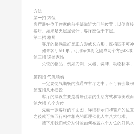
方法：
第一招 方位
客厅最好位于住家的前半部靠近大门的位置，以便直接
客厅。如果是夹层屋设计，客厅应位于下层。
第二招 格局
客厅的格局最好是正方形或长方形，座椅区不可冲煞
如果客厅呈L形，可用家俱将之隔成两个方形区域，
第三招 调整家饰
尖锐的物品，例如刀剑、火器、奖牌、动物标本，都
第四招 气流顺畅
一定要使气顺畅的流通在客厅之中，不可有会聚积
第五招风水摆设
客厅的摆设主要是看居住者的生活方式和审美观而定
第六招 八个方位
先画一张客厅的平面图，详细标示门和窗户的位置，
之後就可按五行相生相克的原理催化人生八大欲求。
接下来我们就分别讨论如何布置八个方位的好风水