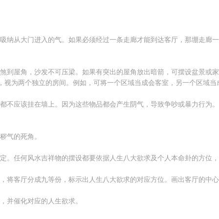
吸纳从大门进入的气。如果必须经过一条走廊才能到达客厅，那堋走廊一
到屋角，沙发不可压梁。如果有突出的屋角放出暗箭，可摆设盆景或家
视为两个独立的房间。例如，可将一个区域当成会客室，另一个区域当
不应该挂在墙上。因为这些物品都会产生阴气，导致争吵或暴力行为。
秽气的死角。
。任何风水吉祥物的摆设都要依据人生八大欲求及个人本命卦的方位，
将客厅分成九等份，标示出人生八大欲求的对应方位。画出客厅的中心
，并催化对应的人生欲求。