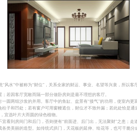
统“风水”中被称为“财位”，关系全家的财运、事业、名望等兴衰，所以客
置；若因客厅宽敞而隔一部分做卧房则是最不理想的客厅。
方一圆两组沙发的并用。客厅中的鱼缸、盆景有“接气”的功用，使室内更
免柱子和凹处；若有窗户可用窗幔遮住，财位才不致外漏；若此处恰是通
，宜选叶片大而圆的绿色植物。
不宜看到房间门和后门，否则便有“前面进、后门出，无法聚财”之患；走
成各类美丽的造型。如传统式拱门，天花板的延伸、绘花等，也可干脆分