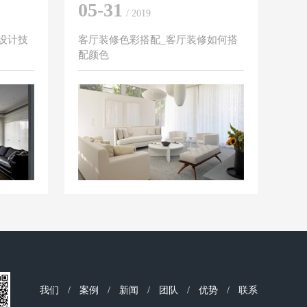
05-31
/ 2019
设计技
客厅装修色彩搭配_客厅装修如何搭
配颜色
我们
/
案例
/
新闻
/
团队
/
优势
/
联系