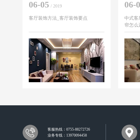
06-05
06-
/ 2019
客厅装饰方法_客厅装饰要点
中式客
帘怎么
客服热线：0755-88272726
业务专线：13970094458