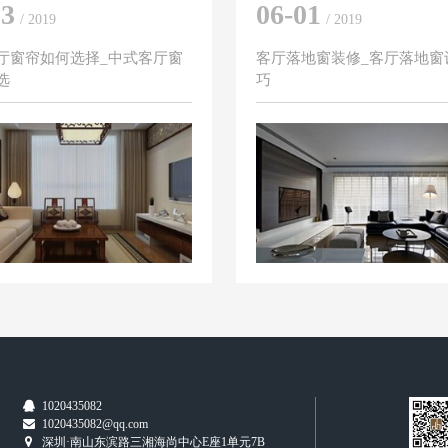
03
06-01
/ 2019
/ 2019
厅窗帘如何选择_中式客厅窗
客厅落地窗装修_客厅落地窗
选
巧
0
1020435082
1020435082@qq.com
深圳·南山东滨路三湘海尚中心E座1单元7B