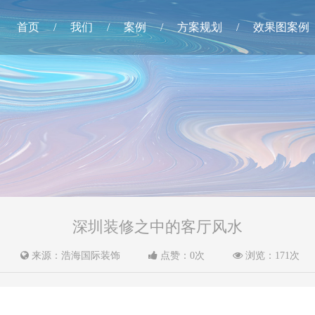
首页
/
我们
/
案例
/
方案规划
/
效果图案例
深圳装修之中的客厅风水
来源：浩海国际装饰
点赞：
0
次
浏览：
171
次